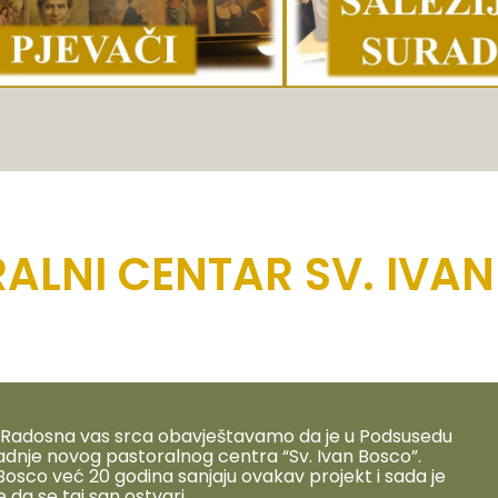
ALNI CENTAR SV. IVA
! Radosna vas srca obavještavamo da je u Podsusedu
adnje novog pastoralnog centra “Sv. Ivan Bosco”.
 Bosco već 20 godina sanjaju ovakav projekt i sada je
 da se taj san ostvari.