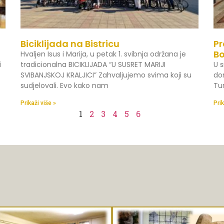
Biciklijada na Bistricu
Pr
B
Hvaljen Isus i Marija, u petak 1. svibnja održana je
i
tradicionalna BICIKLIJADA “U SUSRET MARIJI
U s
SVIBANJSKOJ KRALJICI” Zahvaljujemo svima koji su
do
sudjelovali. Evo kako nam
Tu
Prikaži više »
Prik
1
2
3
4
5
6