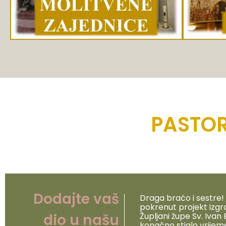
PASTOR
Dodajte vaš
Draga braćo i sestre
pokrenut projekt izgr
dio u našu
Župljani župe Sv. Ivan
konačno stiglo vrijeme