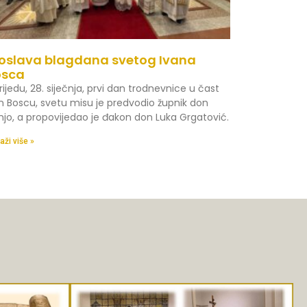
oslava blagdana svetog Ivana
osca
rijedu, 28. siječnja, prvi dan trodnevnice u čast
n Boscu, svetu misu je predvodio župnik don
njo, a propovijedao je đakon don Luka Grgatović.
aži više »