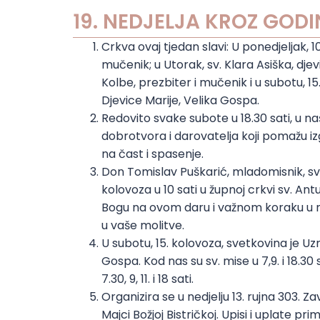
19. NEDJELJA KROZ GODIN
Crkva ovaj tjedan slavi: U ponedjeljak, 1
mučenik; u Utorak, sv. Klara Asiška, dje
Kolbe, prezbiter i mučenik i u subotu, 
Djevice Marije, Velika Gospa.
Redovito svake subote u 18.30 sati, u naš
dobrotvora i darovatelja koji pomažu i
na čast i spasenje.
Don Tomislav Puškarić, mladomisnik, svo
kolovoza u 10 sati u župnoj crkvi sv. 
Bogu na ovom daru i važnom koraku u n
u vaše molitve.
U subotu, 15. kolovoza, svetkovina je Uz
Gospa. Kod nas su sv. mise u 7,9. i 18.30 
7.30, 9, 11. i 18 sati.
Organizira se u nedjelju 13. rujna 303.
Majci Božjoj Bistričkoj. Upisi i uplate p