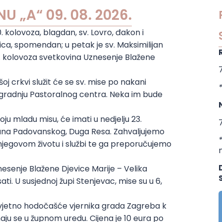
U „A“ 09. 08. 2026.
0. kolovoza, blagdan, sv. Lovro, đakon i
vica, spomendan; u petak je sv. Maksimilijan
15. kolovoza svetkovina Uznesenje Blažene
7
oj crkvi služit će se sv. mise po nakani
zgradnju Pastoralnog centra. Neka im bude
ju mladu misu, će imati u nedjelju 23.
7
Antuna Padovanskog, Duga Resa. Zahvaljujemo
jegovom životu i službi te ga preporučujemo
nesenje Blažene Djevice Marije – Velika
sati. U susjednoj župi Stenjevac, mise su u 6,
 Zavjetno hodočašće vjernika grada Zagreba k
rimaju se u župnom uredu. Cijena je 10 eura po