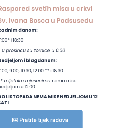
Raspored svetih misa u crkvi
Sv. Ivana Bosca u Podsusedu
Radnim danom:
:00* i 18:30
* u prosincu su zornice u 6:00
Nedjeljom i blagdanom:
:00, 9:00, 10:30, 12:00 ** i 18:30
** u ljetnim mjesecima
nema mise
nedjeljom u 12:00
DO LISTOPADA NEMA MISE NEDJELJOM U 12
SATI
Pratite tijek radova