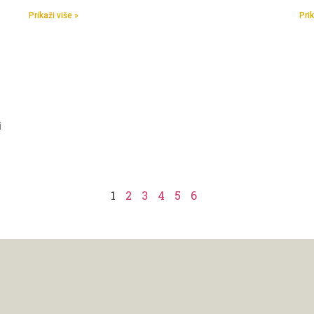
Prikaži više »
Prik
i
1
2
3
4
5
6