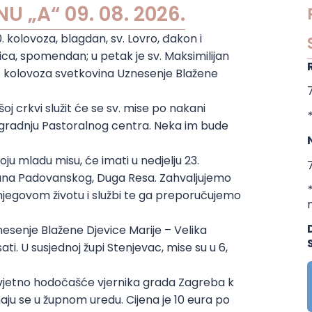
U „A“ 09. 08. 2026.
0. kolovoza, blagdan, sv. Lovro, đakon i
vica, spomendan; u petak je sv. Maksimilijan
15. kolovoza svetkovina Uznesenje Blažene
7
oj crkvi služit će se sv. mise po nakani
zgradnju Pastoralnog centra. Neka im bude
ju mladu misu, će imati u nedjelju 23.
7
Antuna Padovanskog, Duga Resa. Zahvaljujemo
jegovom životu i službi te ga preporučujemo
nesenje Blažene Djevice Marije – Velika
sati. U susjednoj župi Stenjevac, mise su u 6,
 Zavjetno hodočašće vjernika grada Zagreba k
rimaju se u župnom uredu. Cijena je 10 eura po