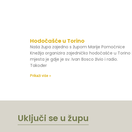
Hodočašće u Torino
Naša župa zajedno s župom Marije Pomoćnice
Knežija organizira zajedničko hodočašće u Torino 
mjesta je gdje je sv. Ivan Bosco živio i radio.
Također
Prikaži više »
Uključi se u župu