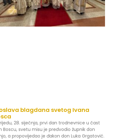
oslava blagdana svetog Ivana
osca
rijedu, 28. siječnja, prvi dan trodnevnice u čast
n Boscu, svetu misu je predvodio župnik don
njo, a propovijedao je đakon don Luka Grgatović.