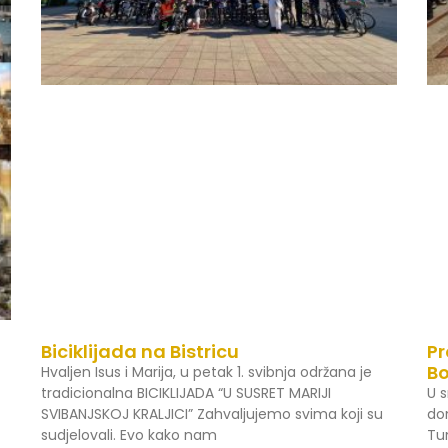
Biciklijada na Bistricu
Pr
B
Hvaljen Isus i Marija, u petak 1. svibnja održana je
tradicionalna BICIKLIJADA “U SUSRET MARIJI
U s
SVIBANJSKOJ KRALJICI” Zahvaljujemo svima koji su
do
sudjelovali. Evo kako nam
Tu