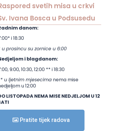
Raspored svetih misa u crkvi
Sv. Ivana Bosca u Podsusedu
Radnim danom:
:00* i 18:30
* u prosincu su zornice u 6:00
Nedjeljom i blagdanom:
:00, 9:00, 10:30, 12:00 ** i 18:30
** u ljetnim mjesecima
nema mise
nedjeljom u 12:00
DO LISTOPADA NEMA MISE NEDJELJOM U 12
SATI
Pratite tijek radova