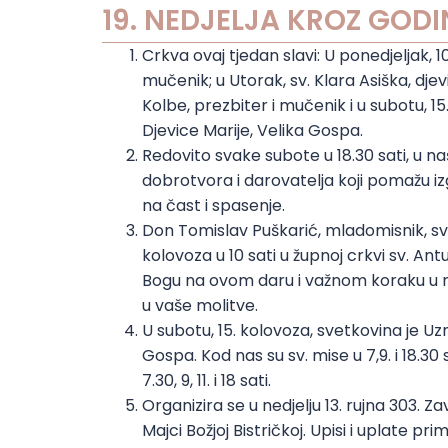
19. NEDJELJA KROZ GODIN
Crkva ovaj tjedan slavi: U ponedjeljak, 1
mučenik; u Utorak, sv. Klara Asiška, dje
Kolbe, prezbiter i mučenik i u subotu, 
Djevice Marije, Velika Gospa.
Redovito svake subote u 18.30 sati, u naš
dobrotvora i darovatelja koji pomažu i
na čast i spasenje.
Don Tomislav Puškarić, mladomisnik, svo
kolovoza u 10 sati u župnoj crkvi sv. 
Bogu na ovom daru i važnom koraku u n
u vaše molitve.
U subotu, 15. kolovoza, svetkovina je Uz
Gospa. Kod nas su sv. mise u 7,9. i 18.30 
7.30, 9, 11. i 18 sati.
Organizira se u nedjelju 13. rujna 303.
Majci Božjoj Bistričkoj. Upisi i uplate p