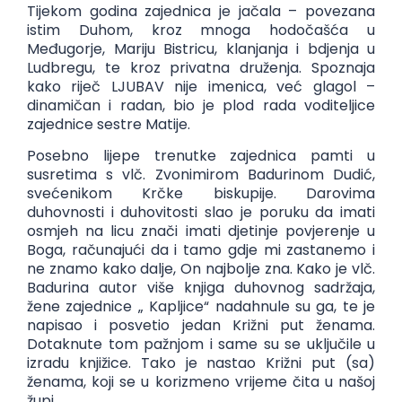
Tijekom godina zajednica je jačala – povezana
istim Duhom, kroz mnoga hodočašća u
Međugorje, Mariju Bistricu, klanjanja i bdjenja u
Ludbregu, te kroz privatna druženja. Spoznaja
kako riječ LJUBAV nije imenica, već glagol –
dinamičan i radan, bio je plod rada voditeljice
zajednice sestre Matije.
Posebno lijepe trenutke zajednica pamti u
susretima s vlč. Zvonimirom Badurinom Dudić,
svećenikom Krčke biskupije. Darovima
duhovnosti i duhovitosti slao je poruku da imati
osmjeh na licu znači imati djetinje povjerenje u
Boga, računajući da i tamo gdje mi zastanemo i
ne znamo kako dalje, On najbolje zna. Kako je vlč.
Badurina autor više knjiga duhovnog sadržaja,
žene zajednice „ Kapljice“ nadahnule su ga, te je
napisao i posvetio jedan Križni put ženama.
Dotaknute tom pažnjom i same su se uključile u
izradu knjižice. Tako je nastao Križni put (sa)
ženama, koji se u korizmeno vrijeme čita u našoj
župi.