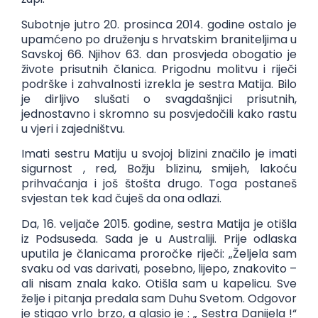
Subotnje jutro 20. prosinca 2014. godine ostalo je
upamćeno po druženju s hrvatskim braniteljima u
Savskoj 66. Njihov 63. dan prosvjeda obogatio je
živote prisutnih članica. Prigodnu molitvu i riječi
podrške i zahvalnosti izrekla je sestra Matija. Bilo
je dirljivo slušati o svagdašnjici prisutnih,
jednostavno i skromno su posvjedočili kako rastu
u vjeri i zajedništvu.
Imati sestru Matiju u svojoj blizini značilo je imati
sigurnost , red, Božju blizinu, smijeh, lakoću
prihvaćanja i još štošta drugo. Toga postaneš
svjestan tek kad čuješ da ona odlazi.
Da, 16. veljače 2015. godine, sestra Matija je otišla
iz Podsuseda. Sada je u Australiji. Prije odlaska
uputila je članicama proročke riječi: „Željela sam
svaku od vas darivati, posebno, lijepo, znakovito –
ali nisam znala kako. Otišla sam u kapelicu. Sve
želje i pitanja predala sam Duhu Svetom. Odgovor
je stigao vrlo brzo, a glasio je : „ Sestra Danijela !“