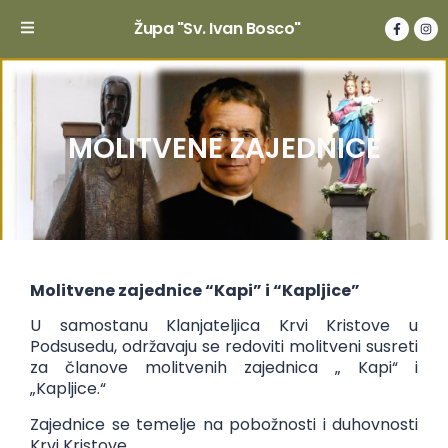
Župa "Sv. Ivan Bosco"
MOLITVENE ZAJEDNICE
Molitvene zajednice “Kapi” i “Kapljice”
U samostanu Klanjateljica Krvi Kristove u
Podsusedu, održavaju se redoviti molitveni susreti
za članove molitvenih zajednica „ Kapi“ i
„Kapljice.“
Zajednice se temelje na pobožnosti i duhovnosti
Krvi Kristove.