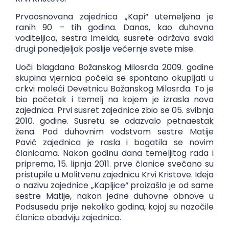
Prvoosnovana zajednica „Kapi“ utemeljena je
ranih 90 – tih godina. Danas, kao duhovna
voditeljica, sestra Imelda, susrete održava svaki
drugi ponedjeljak poslije večernje svete mise.
Uoči blagdana Božanskog Milosrđa 2009. godine
skupina vjernica počela se spontano okupljati u
crkvi moleći Devetnicu Božanskog Milosrđa. To je
bio početak i temelj na kojem je izrasla nova
zajednica. Prvi susret zajednice zbio se 05. svibnja
2010. godine. Susretu se odazvalo petnaestak
žena. Pod duhovnim vodstvom sestre Matije
Pavić zajednica je rasla i bogatila se novim
članicama. Nakon godinu dana temeljitog rada i
priprema, 15. lipnja 2011. prve članice svečano su
pristupile u Molitvenu zajednicu Krvi Kristove. Ideja
o nazivu zajednice „Kapljice“ proizašla je od same
sestre Matije, nakon jedne duhovne obnove u
Podsusedu prije nekoliko godina, kojoj su nazočile
članice obadviju zajednica.