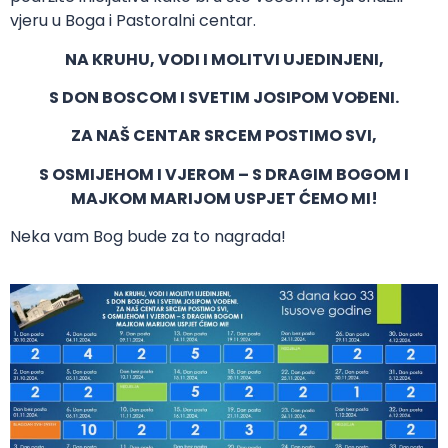
vjeru u Boga i Pastoralni centar.
NA KRUHU, VODI I MOLITVI UJEDINJENI,
S DON BOSCOM I SVETIM JOSIPOM VOĐENI.
ZA NAŠ CENTAR SRCEM POSTIMO SVI,
S OSMIJEHOM I VJEROM – S DRAGIM BOGOM I
MAJKOM MARIJOM USPJET ĆEMO MI!
Neka vam Bog bude za to nagrada!