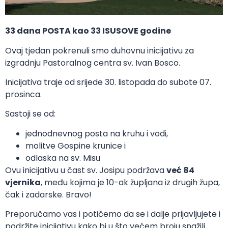
33
dana
POSTA
kao
33
ISUSOVE
godine
Ovaj tjedan pokrenuli smo duhovnu inicijativu za
izgradnju Pastoralnog centra sv. Ivan Bosco.
Inicijativa traje od srijede 30. listopada do subote 07.
prosinca.
Sastoji se od:
jednodnevnog posta na kruhu i vodi,
molitve Gospine krunice i
odlaska na sv. Misu
Ovu inicijativu u čast sv. Josipu podržava
već 84
vjernika
, među kojima je 10-ak župljana iz drugih župa,
čak i zadarske. Bravo!
Preporučamo vas i potičemo da se i dalje prijavljujete i
podržite inicijativu kako bi u što većem broju snažili