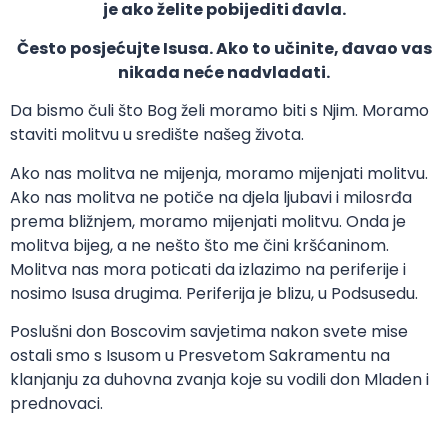
je ako želite pobijediti đavla.
Često posjećujte Isusa. Ako to učinite, đavao vas
nikada neće nadvladati.
Da bismo čuli što Bog želi moramo biti s Njim. Moramo
staviti molitvu u središte našeg života.
Ako nas molitva ne mijenja, moramo mijenjati molitvu.
Ako nas molitva ne potiče na djela ljubavi i milosrđa
prema bližnjem, moramo mijenjati molitvu. Onda je
molitva bijeg, a ne nešto što me čini kršćaninom.
Molitva nas mora poticati da izlazimo na periferije i
nosimo Isusa drugima. Periferija je blizu, u Podsusedu.
Poslušni don Boscovim savjetima nakon svete mise
ostali smo s Isusom u Presvetom Sakramentu na
klanjanju za duhovna zvanja koje su vodili don Mladen i
prednovaci.