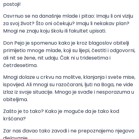
postoji!
Osvrnuo se na današnje mlade i pitao: Imaju li oni viziju
za svoj život? Što oni očekuju? Imaju li nekakav plan?
Mnogi ne znaju koju školu ili fakultet upisati.
Don Pejo je spomenuo kako je kroz blagoslov obitelji
primijetio mnoge mlade, koji su lijepi, čestiti i odgovorni,
ali nit se žene, nit udaju. Čak ni u tridesetima i
četrdesetima.
Mnogi dolaze u crkvu na molitve, klanjanja i svete mise,
ispovijed. Ali mnogi su razočarani, ljuti na Boga, ne vide
izlaz iz svoje situacije. Mnogo je svađe i nesporazuma u
obiteljima.
Zašto je to tako? Kako je moguće da je tako kod
kršćana?
Zar nas đavao tako zavodi i ne prepoznajemo njegovo
djelovanje.