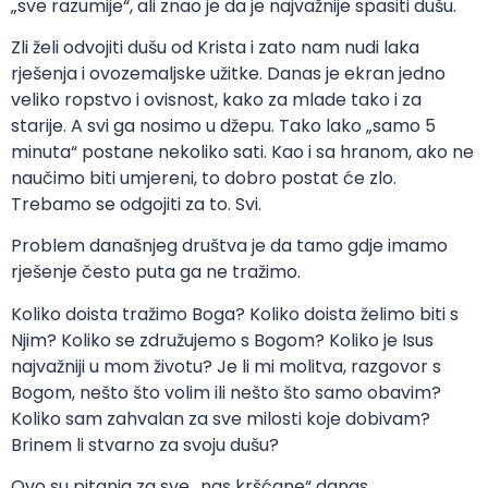
„sve razumije“, ali znao je da je najvažnije spasiti dušu.
Zli želi odvojiti dušu od Krista i zato nam nudi laka
rješenja i ovozemaljske užitke. Danas je ekran jedno
veliko ropstvo i ovisnost, kako za mlade tako i za
starije. A svi ga nosimo u džepu. Tako lako „samo 5
minuta“ postane nekoliko sati. Kao i sa hranom, ako ne
naučimo biti umjereni, to dobro postat će zlo.
Trebamo se odgojiti za to. Svi.
Problem današnjeg društva je da tamo gdje imamo
rješenje često puta ga ne tražimo.
Koliko doista tražimo Boga? Koliko doista želimo biti s
Njim? Koliko se združujemo s Bogom? Koliko je Isus
najvažniji u mom životu? Je li mi molitva, razgovor s
Bogom, nešto što volim ili nešto što samo obavim?
Koliko sam zahvalan za sve milosti koje dobivam?
Brinem li stvarno za svoju dušu?
Ovo su pitanja za sve „nas kršćane“ danas.