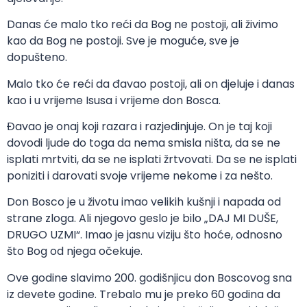
Danas će malo tko reći da Bog ne postoji, ali živimo
kao da Bog ne postoji. Sve je moguće, sve je
dopušteno.
Malo tko će reći da đavao postoji, ali on djeluje i danas
kao i u vrijeme Isusa i vrijeme don Bosca.
Đavao je onaj koji razara i razjedinjuje. On je taj koji
dovodi ljude do toga da nema smisla ništa, da se ne
isplati mrtviti, da se ne isplati žrtvovati. Da se ne isplati
poniziti i darovati svoje vrijeme nekome i za nešto.
Don Bosco je u životu imao velikih kušnji i napada od
strane zloga. Ali njegovo geslo je bilo „DAJ MI DUŠE,
DRUGO UZMI“. Imao je jasnu viziju što hoće, odnosno
što Bog od njega očekuje.
Ove godine slavimo 200. godišnjicu don Boscovog sna
iz devete godine. Trebalo mu je preko 60 godina da