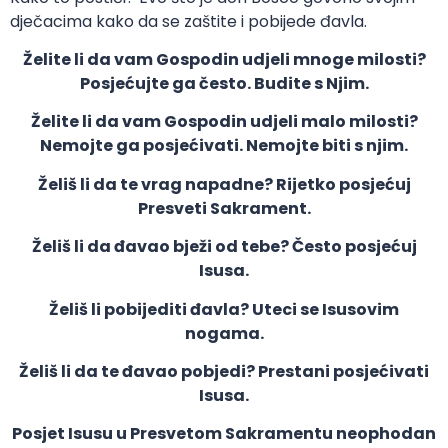
dječacima kako da se zaštite i pobijede đavla.
Želite li da vam Gospodin udjeli mnoge milosti?
Posjećujte ga često. Budite s Njim.
Želite li da vam Gospodin udjeli malo milosti?
Nemojte ga posjećivati. Nemojte biti s njim.
Želiš li da te vrag napadne? Rijetko posjećuj
Presveti Sakrament.
Želiš li da đavao bježi od tebe? Često posjećuj
Isusa.
Želiš li pobijediti đavla? Uteci se Isusovim
nogama.
Želiš li da te đavao pobjedi? Prestani posjećivati
Isusa.
Posjet Isusu u Presvetom Sakramentu neophodan