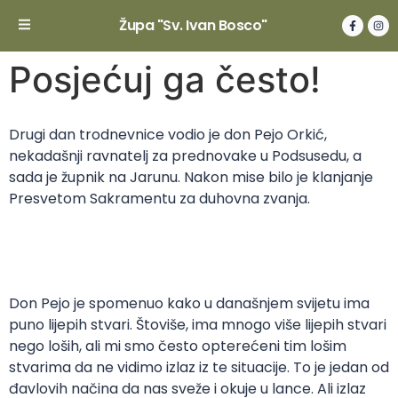
Župa "Sv. Ivan Bosco"
Posjećuj ga često!
Drugi dan trodnevnice vodio je don Pejo Orkić,
nekadašnji ravnatelj za prednovake u Podsusedu, a
sada je župnik na Jarunu. Nakon mise bilo je klanjanje
Presvetom Sakramentu za duhovna zvanja.
Don Pejo je spomenuo kako u današnjem svijetu ima
puno lijepih stvari. Štoviše, ima mnogo više lijepih stvari
nego loših, ali mi smo često opterećeni tim lošim
stvarima da ne vidimo izlaz iz te situacije. To je jedan od
đavlovih načina da nas sveže i okuje u lance. Ali izlaz