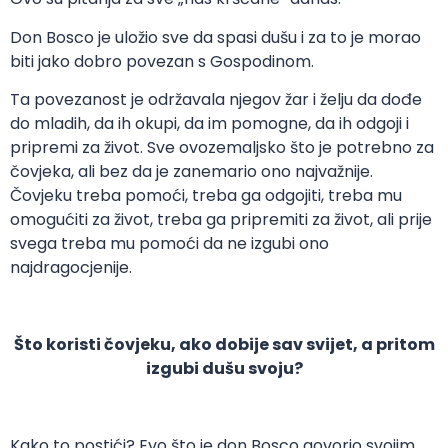
Don Bosco je uložio sve da spasi dušu i za to je morao
biti jako dobro povezan s Gospodinom.
Ta povezanost je održavala njegov žar i želju da dođe
do mladih, da ih okupi, da im pomogne, da ih odgoji i
pripremi za život. Sve ovozemaljsko što je potrebno za
čovjeka, ali bez da je zanemario ono najvažnije.
Čovjeku treba pomoći, treba ga odgojiti, treba mu
omogućiti za život, treba ga pripremiti za život, ali prije
svega treba mu pomoći da ne izgubi ono
najdragocjenije.
Što koristi čovjeku, ako dobije sav svijet, a pritom
izgubi dušu svoju?
Kako to postići? Evo što je don Bosco govorio svojim