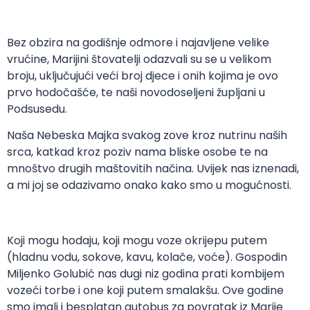
Bez obzira na godišnje odmore i najavljene velike
vrućine, Marijini štovatelji odazvali su se u velikom
broju, uključujući veći broj djece i onih kojima je ovo
prvo hodočašće, te naši novodoseljeni župljani u
Podsusedu.
Naša Nebeska Majka svakog zove kroz nutrinu naših
srca, katkad kroz poziv nama bliske osobe te na
mnoštvo drugih maštovitih načina. Uvijek nas iznenadi,
a mi joj se odazivamo onako kako smo u mogućnosti.
Koji mogu hodaju, koji mogu voze okrijepu putem
(hladnu vodu, sokove, kavu, kolače, voće). Gospodin
Miljenko Golubić nas dugi niz godina prati kombijem
vozeći torbe i one koji putem smalakšu. Ove godine
smo imali i besplatan autobus za povratak iz Marije