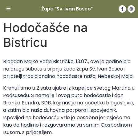
Župa "Sv. Ivan Bosco"
Hodočašće na
Bistricu
Blagdan Majke Božje Bistričke, 13.07., ove je godine bio
na drugu subotu u srpnju kada župa Sv. Ivan Bosco i
prijatelji tradicionalno hodočaste našoj Nebeskoj Majci.
Krenuli smo u 2 sata ujutro iz kapelice svetog Martina u
Podsusedu. S nama je i ovog puta hodočastio i don
Branko Bendra, SDB, koji nas je na početku blagoslovio,
a zatim bio naša duhovna potpora i ispovjednik.
Ispovijed na hodočašću vrlo je posebna jer osjećamo
kao da hodimo i razgovaramo sa samim Gospodinom
Isusom, s prijateljem.