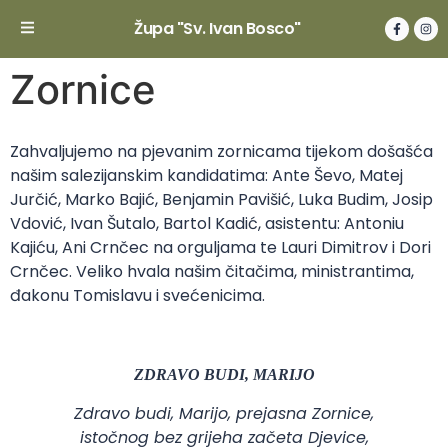
Župa "Sv. Ivan Bosco"
Zornice
Zahvaljujemo na pjevanim zornicama tijekom došašća
našim salezijanskim kandidatima: Ante Ševo, Matej
Jurčić, Marko Bajić, Benjamin Pavišić, Luka Budim, Josip
Vdović, Ivan Šutalo, Bartol Kadić, asistentu: Antoniu
Kajiću, Ani Crnčec na orguljama te Lauri Dimitrov i Dori
Crnčec. Veliko hvala našim čitačima, ministrantima,
đakonu Tomislavu i svećenicima.
ZDRAVO BUDI, MARIJO
Zdravo budi, Marijo, prejasna Zornice,
istočnog bez grijeha začeta Djevice,